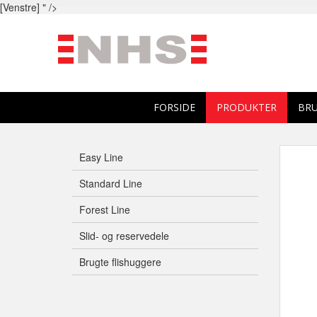
[Venstre] " />
FORSIDE
PRODUKTER
BRU
Easy Line
Standard Line
Forest Line
Slid- og reservedele
Brugte flishuggere