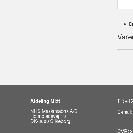
D
Vare
Afdeling Midt
Tlf: +4
NHS Maskinfabrik A/S
E-mail
Holmbladsvej 13
DK-8600 Silkeborg
CVR: 8