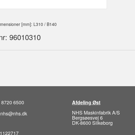
imensioner [mm]: L310 / B140
nr: 96010310
5 8720 6500
Afdeling Øst
NHS Maskinfabrik A/S
: nhs@nhs.dk
Bergsøesvej 6
DK-8600 Silkeborg
1122717