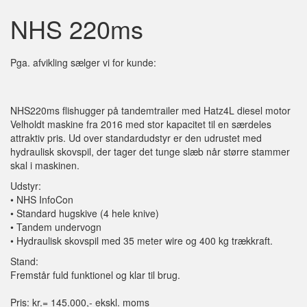
NHS 220ms
Pga. afvikling sælger vi for kunde:
NHS220ms flishugger på tandemtrailer med Hatz4L diesel motor
Velholdt maskine fra 2016 med stor kapacitet til en særdeles
attraktiv pris. Ud over standardudstyr er den udrustet med
hydraulisk skovspil, der tager det tunge slæb når større stammer
skal i maskinen.
Udstyr:
• NHS InfoCon
• Standard hugskive (4 hele knive)
• Tandem undervogn
• Hydraulisk skovspil med 35 meter wire og 400 kg trækkraft.
Stand:
Fremstår fuld funktionel og klar til brug.
Pris: kr.= 145.000,- ekskl. moms