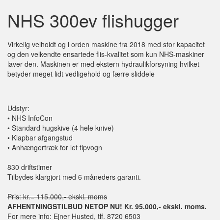
NHS 300ev flishugger
Virkelig velholdt og i orden maskine fra 2018 med stor kapacitet
og den velkendte ensartede flis-kvalitet som kun NHS-maskiner
laver den. Maskinen er med ekstern hydraulikforsyning hvilket
betyder meget lidt vedligehold og færre sliddele
Udstyr:
•
NHS InfoCon
•
Standard hugskive (4 hele knive)
•
Klapbar afgangstud
•
Anhængertræk for let tipvogn
830 driftstimer
Tilbydes klargjort med 6 måneders garanti.
Pris: kr.= 115.000,- ekskl. moms
AFHENTNINGSTILBUD NETOP NU! Kr. 95.000,- ekskl. moms.
For mere info: Ejner Husted, tlf. 8720 6503