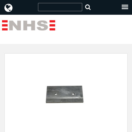
[Stort] " />