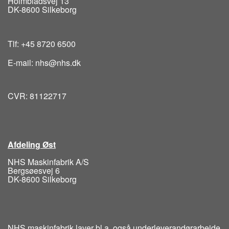
Holmbladsvej 13
DK-8600 Silkeborg
Tlf: +45 8720 6500
E-mail: nhs@nhs.dk
CVR: 81122717
Afdeling Øst
NHS Maskinfabrik A/S
Bergsøesvej 6
DK-8600 Silkeborg
NHS maskinfabrik laver bl.a. også underleverandørarbejde