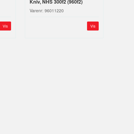
Kniv, NHS 300f2 (960f2)
Varenr: 96011220
Vis
Vis