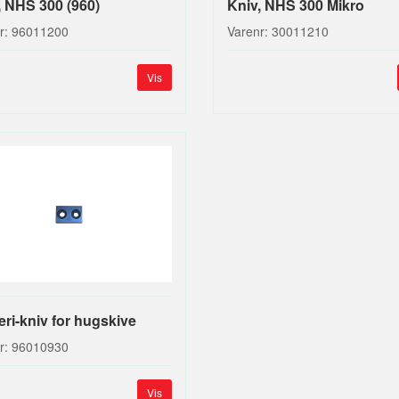
, NHS 300 (960)
Kniv, NHS 300 Mikro
r: 96011200
Varenr: 30011210
Vis
eri-kniv for hugskive
r: 96010930
Vis