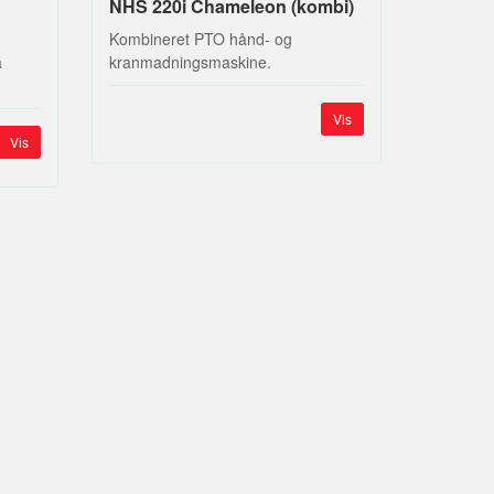
NHS 220i Chameleon (kombi)
Kombineret PTO hånd- og
a
kranmadningsmaskine.
Vis
Vis