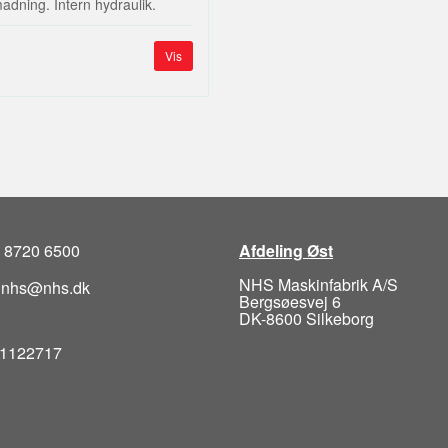
adning. Intern hydraulik.
Vis
5 8720 6500
Afdeling Øst
NHS Maskinfabrik A/S
: nhs@nhs.dk
Bergsøesvej 6
DK-8600 Silkeborg
1122717