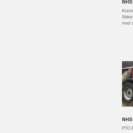
NHS 
Kranm
Sidein
med ol
NHS 
PTO F