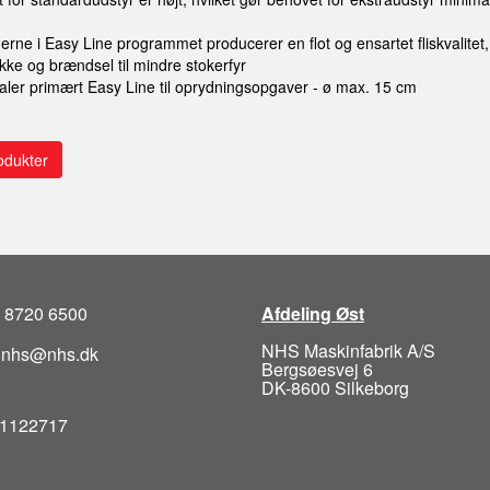
erne i Easy Line programmet producerer en flot og ensartet fliskvalitet, 
e og brændsel til mindre stokerfyr
aler primært Easy Line til oprydningsopgaver - ø max. 15 cm
odukter
5 8720 6500
Afdeling Øst
NHS Maskinfabrik A/S
: nhs@nhs.dk
Bergsøesvej 6
DK-8600 Silkeborg
1122717