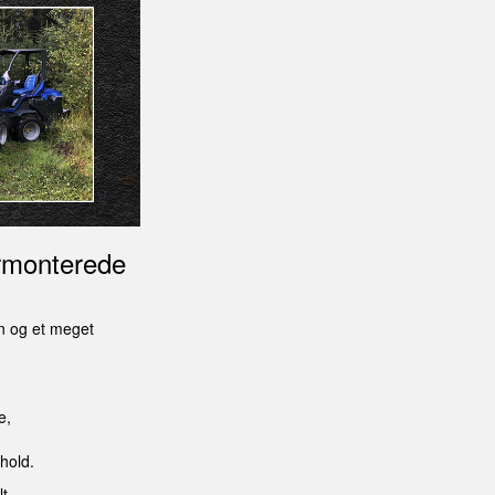
rmonterede
n og et meget
e,
hold.
t.