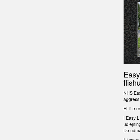
Easy
flis
NHS Easy
aggressi
Et lille
I Easy L
udlejni
De udmær
Niveauet