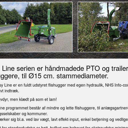
 Line serien er håndmadede PTO og traile
huggere, til Ø15 cm. stammediameter.
 Line er en fuldt udstyret flishugger med egen hydraulik, NHS Info-co
vt indtræk.
 rovdyr, men klædt på som et lam!
ine programmet består af mindre og lette flishuggere, til anlægsgartner
ngsselskaber og kommuner.
ker sig bl.a. ved lav vægt, lavt effekt-input, enkel betjening og vedlige
 for standardudstyr er højt, hvilket gør behovet for ekstraudstyr minimal