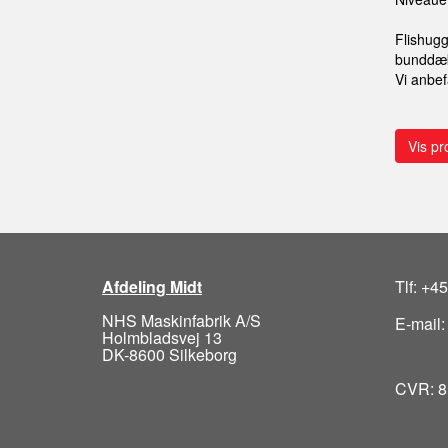
Flishugg
bunddækk
Vi anbef
Vis pr
Afdeling Midt
Tlf: +4
NHS Maskinfabrik A/S
E-mail
Holmbladsvej 13
DK-8600 Silkeborg
CVR: 8