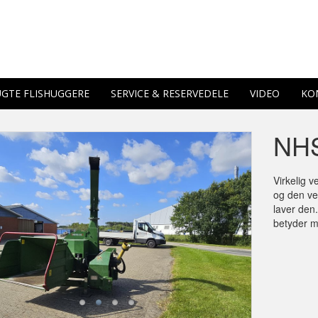
GTE FLISHUGGERE
SERVICE & RESERVEDELE
VIDEO
KO
NHS
Virkelig 
og den ve
laver den
betyder me