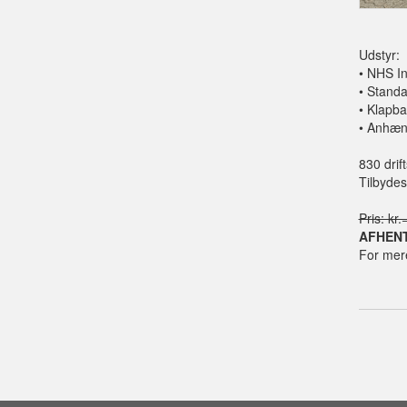
Udstyr:
•
NHS I
•
Standa
•
Klapba
•
Anhæng
830 drif
Tilbydes
Pris: kr
AFHENT
For mere