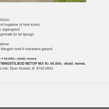
nfoCon
rd hugskive (4 hele knive)
r afgangstud
ertræk for let tipvogn
tstimer
 klargjort med 6 måneders garanti.
.= 115.000,- ekskl. moms
NINGSTILBUD NETOP NU! Kr. 95.000,- ekskl. moms.
 info: Ejner Husted, tlf. 8720 6503