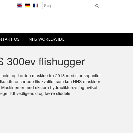
NTAKT OS
NHS WORLDWIDE
 300ev flishugger
velholdt og i orden maskine fra 2018 med stor kapacitet
lkendte ensartede flis-kvalitet som kun NHS-maskiner
. Maskinen er med ekstern hydraulikforsyning hvilket
get lidt vedligehold og færre sliddele